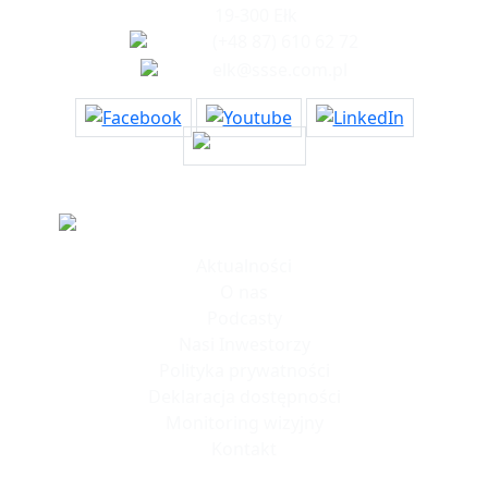
19-300 Ełk
(+48 87) 610 62 72
elk@ssse.com.pl
Informacje
Aktualności
O nas
Podcasty
Nasi Inwestorzy
Polityka prywatności
Deklaracja dostępności
Monitoring wizyjny
Kontakt