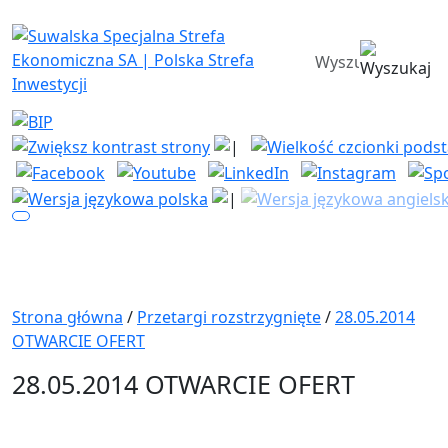
Suwalska Specjalna Strefa Ekono
wyszukiwarka
Strona główna
/
Przetargi rozstrzygnięte
/
28.05.2014
OTWARCIE OFERT
28.05.2014 OTWARCIE OFERT