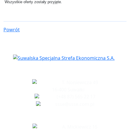
Wszystkie oferty zostały przyjęte.
Powrót
Siedziba spółki
T. Noniewicza 49
16-400 Suwałki
(+48 87) 565 22 17
ssse@ssse.com.pl
Biuro w Ełku
A. Mickiewicz 15