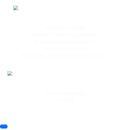
Polska Strefa Inwestycji
Informacje ogólne
Wysokość pomocy publicznej
Warunki uzyskania wsparcia
Decyzja o wsparciu
Procedura uzyskania decyzji o wsparciu
Tereny
Inwestycyjne
Teren inwestycyjny
Przetargi
© 2023 SSSE. All rights reserved
© 2023