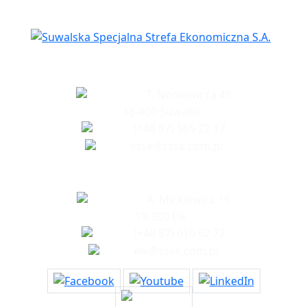
Siedziba spółki
T. Noniewicza 49
16-400 Suwałki
(+48 87) 565 22 17
ssse@ssse.com.pl
Biuro w Ełku
A. Mickiewicz 15
19-300 Ełk
(+48 87) 610 62 72
elk@ssse.com.pl