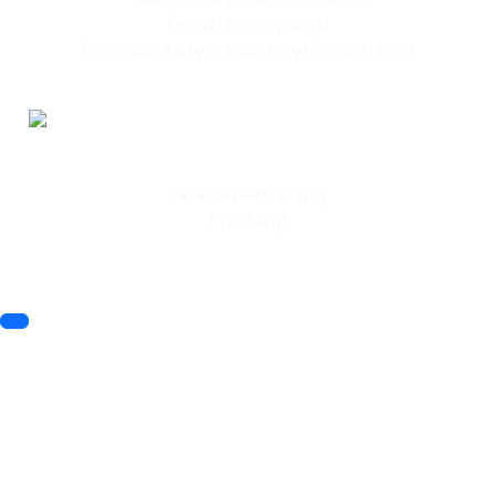
Decyzja o wsparciu
Procedura uzyskania decyzji o wsparciu
Tereny
Inwestycyjne
Teren inwestycyjny
Przetargi
© 2023 SSSE. All rights reserved
© 2023