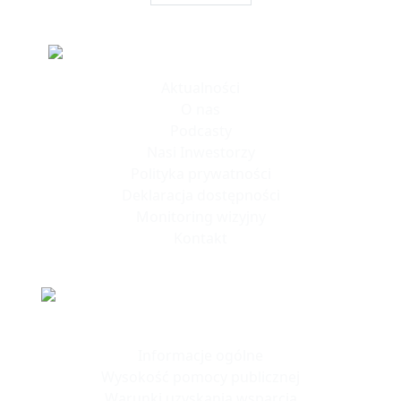
Informacje
Aktualności
O nas
Podcasty
Nasi Inwestorzy
Polityka prywatności
Deklaracja dostępności
Monitoring wizyjny
Kontakt
Polska Strefa Inwestycji
Informacje ogólne
Wysokość pomocy publicznej
Warunki uzyskania wsparcia