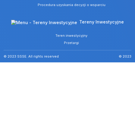
Procedura uzyskania decyzji o wsparciu
Tereny Inwestycyjne
Teren inwestycyjny
Przetargi
© 2023 SSSE. All rights reserved
© 2023