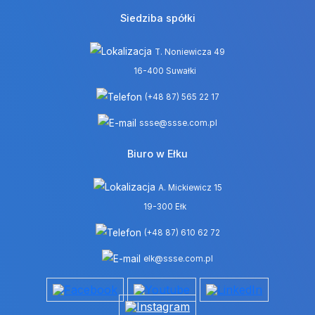
Siedziba spółki
T. Noniewicza 49
16-400 Suwałki
(+48 87) 565 22 17
ssse@ssse.com.pl
Biuro w Ełku
A. Mickiewicz 15
19-300 Ełk
(+48 87) 610 62 72
elk@ssse.com.pl