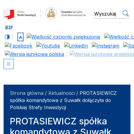
Suwalska Specjalna Stref
wyszukiwarka
Strona główna
/
Aktualności
/
PROTASIEWICZ
spółka komandytowa z Suwałk dołączyła do
Polskiej Strefy Inwestycji
PROTASIEWICZ spółka
komandytowa z Suwałk