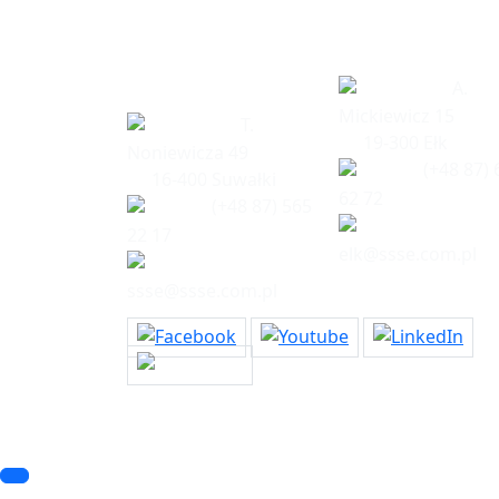
Siedziba
Biuro w Eł
spółki
A.
Mickiewicz 15
T.
19-300 Ełk
Noniewicza 49
(+48 87) 
16-400 Suwałki
62 72
(+48 87) 565
22 17
elk@ssse.com.pl
ssse@ssse.com.pl
© 2023 SSSE. All rights reserved