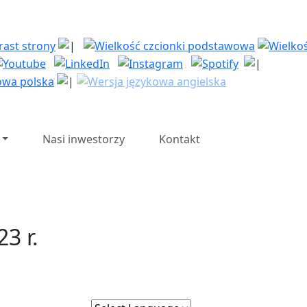
| Polska Strefa Inwesty
Nasi inwestorzy
Kontakt
3 r.