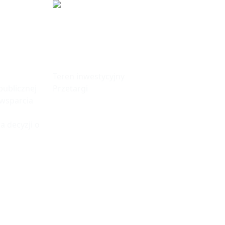
fa
Tereny
Inwestycyjne
Teren inwestycyjny
ublicznej
Przetargi
 wsparcia
a decyzji o
© 2023