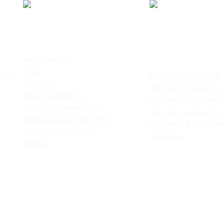
ku
Informacje
Polska Stre
Inwestycji
Aktualności
O nas
Informacje ogólne
610
Podcasty
Wysokość pomocy p
Nasi Inwestorzy
Warunki uzyskania
Polityka prywatności
Decyzja o wsparciu
Deklaracja dostępności
Procedura uzyskani
Monitoring wizyjny
wsparciu
Kontakt