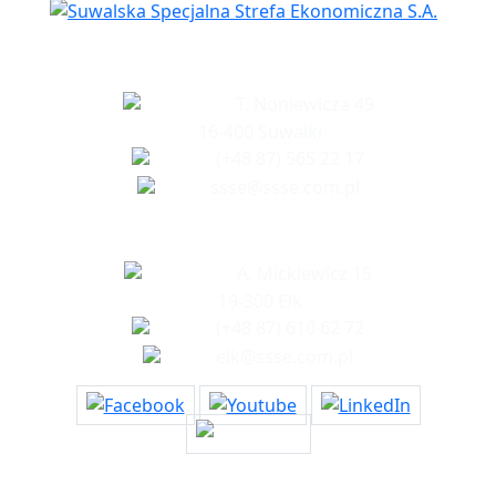
Siedziba spółki
T. Noniewicza 49
16-400 Suwałki
(+48 87) 565 22 17
ssse@ssse.com.pl
Biuro w Ełku
A. Mickiewicz 15
19-300 Ełk
(+48 87) 610 62 72
elk@ssse.com.pl