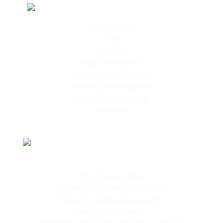
Informacje
Aktualności
O nas
Podcasty
Nasi Inwestorzy
Polityka prywatności
Deklaracja dostępności
Monitoring wizyjny
Kontakt
Polska Strefa Inwestycji
Informacje ogólne
Wysokość pomocy publicznej
Warunki uzyskania wsparcia
Decyzja o wsparciu