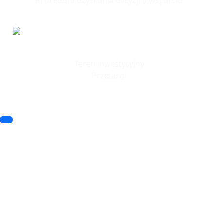
Procedura uzyskania decyzji o wsparciu
Tereny
Inwestycyjne
Teren inwestycyjny
Przetargi
© 2023 SSSE. All rights reserved
© 2023