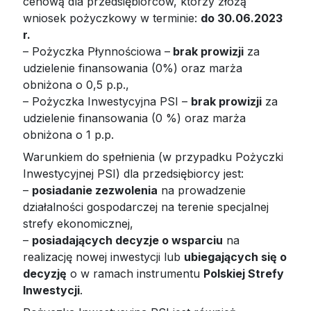
cenową dla przedsiębiorców, którzy złożą
wniosek pożyczkowy w terminie:
do 30.06.2023
r.
– Pożyczka Płynnościowa –
brak prowizji
za
udzielenie finansowania (0%) oraz marża
obniżona o 0,5 p.p.,
– Pożyczka Inwestycyjna PSI –
brak prowizji
za
udzielenie finansowania (0 %) oraz marża
obniżona o 1 p.p.
Warunkiem do spełnienia (w przypadku Pożyczki
Inwestycyjnej PSI) dla przedsiębiorcy jest:
–
posiadanie zezwolenia
na prowadzenie
działalności gospodarczej na terenie specjalnej
strefy ekonomicznej,
–
posiadających decyzje o wsparciu
na
realizację nowej inwestycji lub
ubiegających się o
decyzję
o w ramach instrumentu
Polskiej Strefy
Inwestycji
.