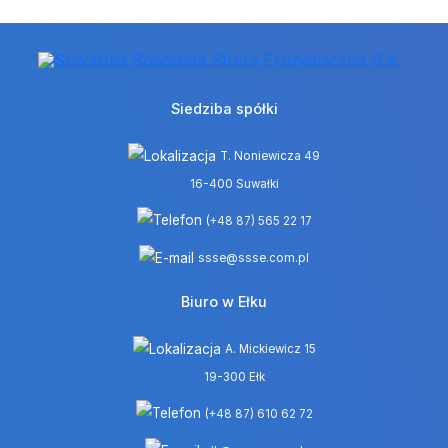
Siedziba spółki
T. Noniewicza 49
16-400 Suwałki
(+48 87) 565 22 17
ssse@ssse.com.pl
Biuro w Ełku
A. Mickiewicz 15
19-300 Ełk
(+48 87) 610 62 72