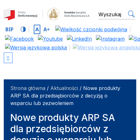
Suwalska Specjalna Stref
wyszukiwarka
Strona główna
/
Aktualności
/
Nowe produkty
ARP SA dla przedsiębiorców z decyzją o
wsparciu lub zezwoleniem
Nowe produkty ARP SA
dla przedsiębiorców z
decyzją o wsparciu lub