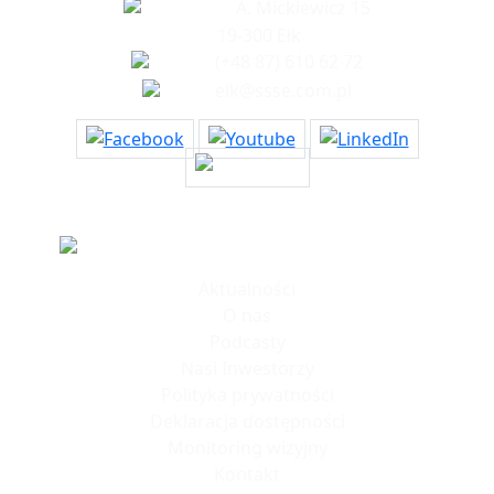
A. Mickiewicz 15
19-300 Ełk
(+48 87) 610 62 72
elk@ssse.com.pl
Informacje
Aktualności
O nas
Podcasty
Nasi Inwestorzy
Polityka prywatności
Deklaracja dostępności
Monitoring wizyjny
Kontakt