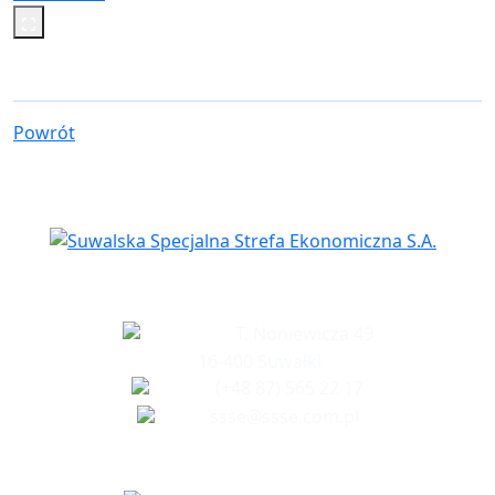
Powrót
Siedziba spółki
T. Noniewicza 49
16-400 Suwałki
(+48 87) 565 22 17
ssse@ssse.com.pl
Biuro w Ełku