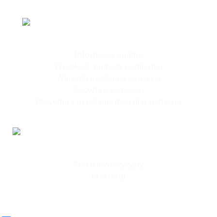
Polska Strefa Inwestycji
Informacje ogólne
Wysokość pomocy publicznej
Warunki uzyskania wsparcia
Decyzja o wsparciu
Procedura uzyskania decyzji o wsparciu
Tereny
Inwestycyjne
Teren inwestycyjny
Przetargi
© 2023 SSSE. All rights reserved
© 2023