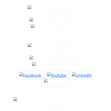
T. Noniewicza 49
16-400 Suwałki
(+48 87) 565 22 17
ssse@ssse.com.pl
Biuro w Ełku
A. Mickiewicz 15
19-300 Ełk
(+48 87) 610 62 72
elk@ssse.com.pl
Informacje
Aktualności