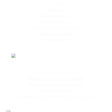
O nas
Podcasty
Nasi Inwestorzy
Polityka prywatności
Deklaracja dostępności
Monitoring wizyjny
Kontakt
Polska Strefa Inwestycji
Informacje ogólne
Wysokość pomocy publicznej
Warunki uzyskania wsparcia
Decyzja o wsparciu
Procedura uzyskania decyzji o wsparciu