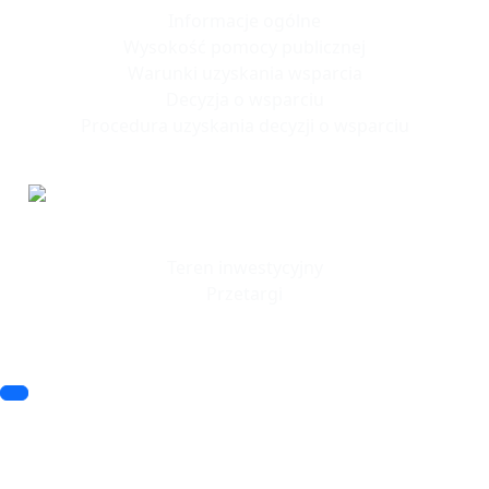
Informacje ogólne
Wysokość pomocy publicznej
Warunki uzyskania wsparcia
Decyzja o wsparciu
Procedura uzyskania decyzji o wsparciu
Tereny
Inwestycyjne
Teren inwestycyjny
Przetargi
© 2023 SSSE. All rights reserved
© 2023