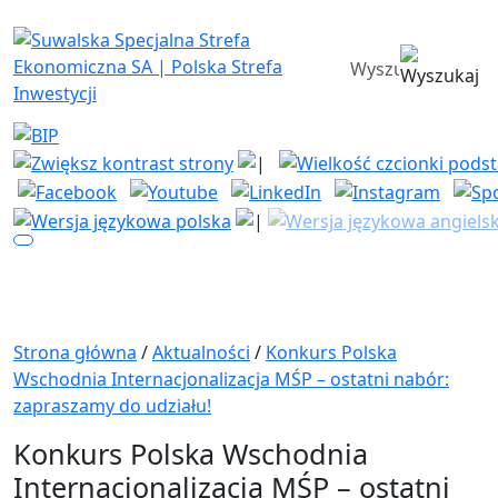
Suwalska Specjalna Strefa Ekono
wyszukiwarka
Strona główna
/
Aktualności
/
Konkurs Polska
Wschodnia Internacjonalizacja MŚP – ostatni nabór:
zapraszamy do udziału!
Konkurs Polska Wschodnia
Internacjonalizacja MŚP – ostatni