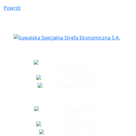
Powrót
Siedziba spółki
T. Noniewicza 49
16-400 Suwałki
(+48 87) 565 22 17
ssse@ssse.com.pl
Biuro w Ełku
A. Mickiewicz 15
19-300 Ełk
(+48 87) 610 62 72
elk@ssse.com.pl