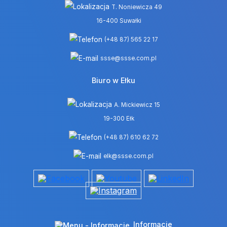
T. Noniewicza 49
16-400 Suwałki
(+48 87) 565 22 17
ssse@ssse.com.pl
Biuro w Ełku
A. Mickiewicz 15
19-300 Ełk
(+48 87) 610 62 72
elk@ssse.com.pl
Informacje