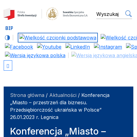
Suwalska Specjalna Stref
wyszukiwarka
Strona główna
/
Aktualności
/
Konferencja
„Miasto – przestrzeń dla biznesu.
Przedsiębiorczość ukraińska w Polsce”
26.01.2023 r. Legnica
Konferencja „Miasto –