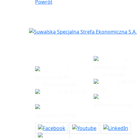
Powrót
Siedziba
Biuro w Eł
spółki
A.
Mickiewicz 15
T.
19-300 Ełk
Noniewicza 49
(+48 87) 
16-400 Suwałki
62 72
(+48 87) 565
22 17
elk@ssse.com.pl
ssse@ssse.com.pl