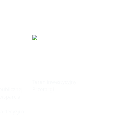
fa
Tereny
Inwestycyjne
Teren inwestycyjny
ublicznej
Przetargi
 wsparcia
a decyzji o