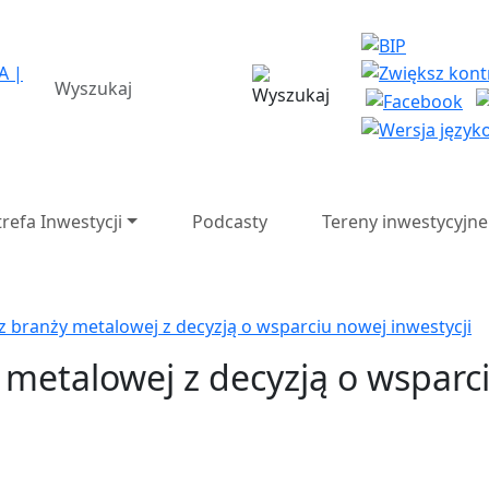
a Strefa Ekonomiczna SA 
wyszukiwarka
trefa Inwestycji
Podcasty
Tereny inwestycyjne
 z branży metalowej z decyzją o wsparciu nowej inwestycji
 metalowej z decyzją o wsparc