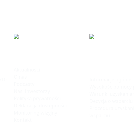
ku
Informacje
Polska Stre
Inwestycji
Aktualności
O nas
Informacje ogólne
610
Podcasty
Wysokość pomocy p
Nasi Inwestorzy
Warunki uzyskania
Polityka prywatności
Decyzja o wsparciu
Deklaracja dostępności
Procedura uzyskani
Monitoring wizyjny
wsparciu
Kontakt