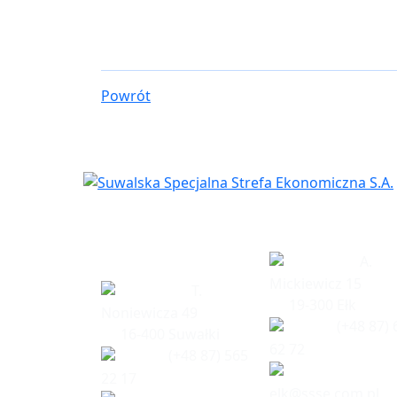
Powrót
Siedziba
Biuro w Eł
spółki
A.
Mickiewicz 15
T.
19-300 Ełk
Noniewicza 49
(+48 87) 
16-400 Suwałki
62 72
(+48 87) 565
22 17
elk@ssse.com.pl