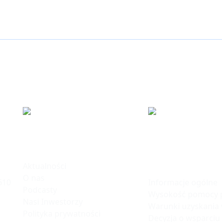
ku
Informacje
Polska Stre
Inwestycji
Aktualności
O nas
Informacje ogólne
610
Podcasty
Wysokość pomocy p
Nasi Inwestorzy
Warunki uzyskania
Polityka prywatności
Decyzja o wsparciu