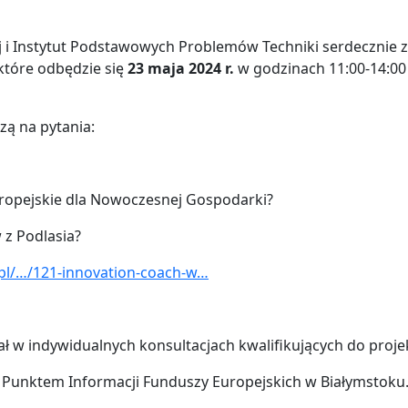
ej i Instytut Podstawowych Problemów Techniki serdecznie 
 które odbędzie się
23 maja 2024 r.
w godzinach 11:00-14:0
zą na pytania:
uropejskie dla Nowoczesnej
Gospodarki?
w z Podlasia?
pl/…/121-innovation-coach-w…
ał w indywidualnych konsultacjach kwalifikujących do proje
z Punktem Informacji Funduszy Europejskich w Białymstoku