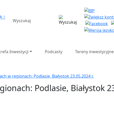
a Strefa Ekonomiczna SA 
wyszukiwarka
trefa Inwestycji
Podcasty
Tereny inwestycyjne
ch w regionach: Podlasie, Białystok 23.05.2024 r.
ionach: Podlasie, Białystok 23