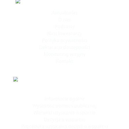
Informacje
Aktualności
O nas
Podcasty
Nasi Inwestorzy
Polityka prywatności
Deklaracja dostępności
Monitoring wizyjny
Kontakt
Polska Strefa Inwestycji
Informacje ogólne
Wysokość pomocy publicznej
Warunki uzyskania wsparcia
Decyzja o wsparciu
Procedura uzyskania decyzji o wsparciu