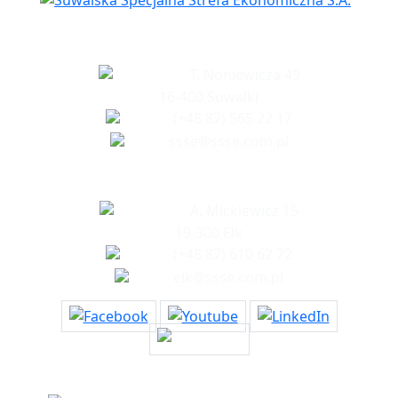
Siedziba spółki
T. Noniewicza 49
16-400 Suwałki
(+48 87) 565 22 17
ssse@ssse.com.pl
Biuro w Ełku
A. Mickiewicz 15
19-300 Ełk
(+48 87) 610 62 72
elk@ssse.com.pl