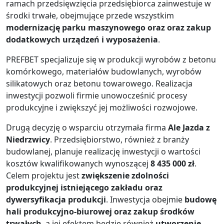
ramach przedsięwzięcia przedsiębiorca zainwestuje w
środki trwałe, obejmujące przede wszystkim
modernizację parku maszynowego oraz
oraz zakup
dodatkowych urządzeń i wyposażenia
.
PREFBET specjalizuje się w produkcji wyrobów z betonu
komórkowego, materiałów budowlanych, wyrobów
silikatowych oraz betonu towarowego. Realizacja
inwestycji pozwoli firmie unowocześnić procesy
produkcyjne i zwiększyć jej możliwości rozwojowe.
Drugą decyzję o wsparciu otrzymała firma
Ale Jazda z
Niedrzwicy
. Przedsiębiorstwo, również z branży
budowlanej, planuje realizację inwestycji o wartości
kosztów kwalifikowanych wynoszącej
8 435 000 zł
.
Celem projektu jest
zwiększenie zdolności
produkcyjnej istniejącego zakładu oraz
dywersyfikacja produkcji
. Inwestycja obejmie
budowę
hali produkcyjno-biurowej oraz zakup środków
trwałych
, a jej efektem będzie również
utworzenie