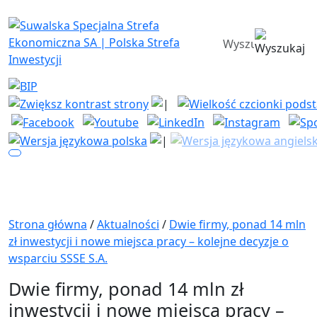
Suwalska Specjalna Strefa Ekono
wyszukiwarka
Strona główna
/
Aktualności
/
Dwie firmy, ponad 14 mln
zł inwestycji i nowe miejsca pracy – kolejne decyzje o
wsparciu SSSE S.A.
Dwie firmy, ponad 14 mln zł
inwestycji i nowe miejsca pracy –