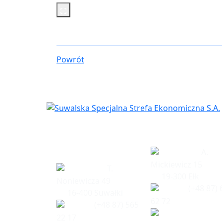
Powrót
Siedziba
Biuro w Eł
spółki
A.
Mickiewicz 15
T.
19-300 Ełk
Noniewicza 49
(+48 87) 
16-400 Suwałki
62 72
(+48 87) 565
22 17