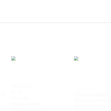
ku
Informacje
Polska Stre
Inwestycji
Aktualności
O nas
Informacje ogólne
610
Podcasty
Wysokość pomocy p
Nasi Inwestorzy
Warunki uzyskania
Polityka prywatności