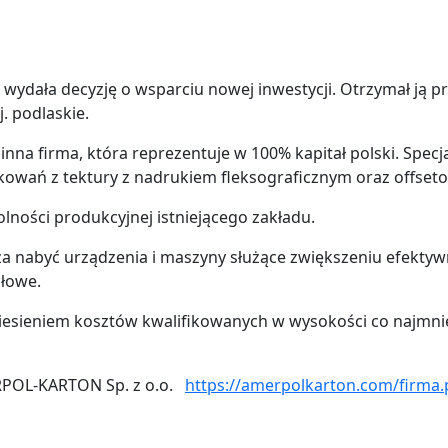
 wydała decyzję o wsparciu nowej inwestycji. Otrzymał ją p
. podlaskie.
na firma, która reprezentuje w 100% kapitał polski. Specjal
pakowań z tektury z nadrukiem fleksograficznym oraz offse
lności produkcyjnej istniejącego zakładu.
 nabyć urządzenia i maszyny służące zwiększeniu efektywnośc
dłowe.
oniesieniem kosztów kwalifikowanych w wysokości co najmni
ERPOL-KARTON Sp. z o.o.
https://amerpolkarton.com/firma