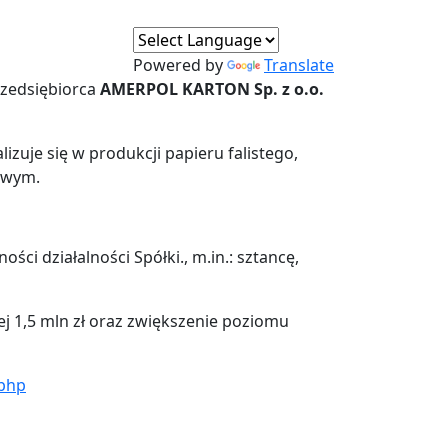
Powered by
Translate
rzedsiębiorca
AMERPOL KARTON Sp. z o.o.
izuje się w produkcji papieru falistego,
towym.
i działalności Spółki., m.in.: sztancę,
ej 1,5 mln zł oraz zwiększenie poziomu
.php