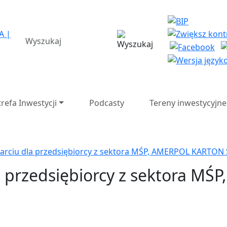
a Strefa Ekonomiczna SA 
wyszukiwarka
trefa Inwestycji
Podcasty
Tereny inwestycyjne
arciu dla przedsiębiorcy z sektora MŚP, AMERPOL KARTON S
la przedsiębiorcy z sektora 