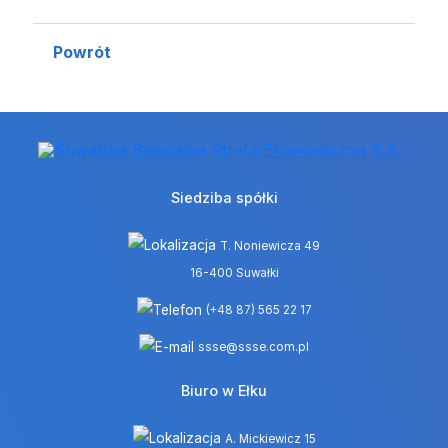
Powrót
Siedziba spółki
T. Noniewicza 49
16-400 Suwałki
(+48 87) 565 22 17
ssse@ssse.com.pl
Biuro w Ełku
A. Mickiewicz 15