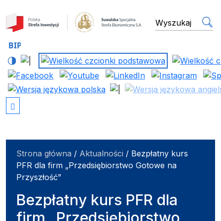
Suwalska Specjalna Stref
wyszukiwarka
Strona główna
/
Aktualności
/
Bezpłatny kurs
PFR dla firm „Przedsiębiorstwo Gotowe na
Przyszłość”
Bezpłatny kurs PFR dla
firm „Przedsiębiorstwo