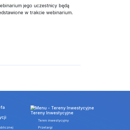
ebinarium jego uczestnicy będą
edstawione w trakcie webinarium.
Tereny Inwestycyjne
ycji
Teren inwestycyjny
blicznej
Przetargi