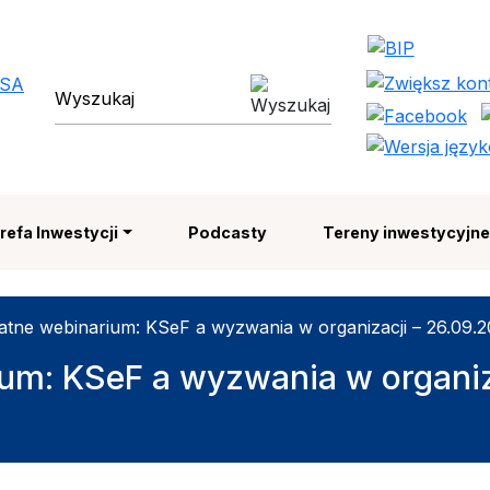
 Strefa Ekonomiczna SA | 
wyszukiwarka
refa Inwestycji
Podcasty
Tereny inwestycyjn
atne webinarium: KSeF a wyzwania w organizacji – 26.09.2
um: KSeF a wyzwania w organiz