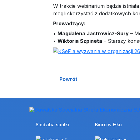
W trakcie webinarium będzie istnia
mogli skorzystać z dodatkowych kons
Prowadzący:
•
Magdalena Jastrowicz-Sury
– Me
•
Wiktoria Szpineta
– Starszy konsu
Powrót
Siedziba spółki
Biuro w Ełku
T.
A.