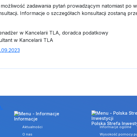
ła możliwość zadawania pytań prowadzącym natomiast po w
ultacji. Informacje o szczegółach konsultacji zostaną prz
nadżer w Kancelarii TLA, doradca podatkowy
ltant w Kancelarii TLA
Informacje
Polska Strefa Inwest
Aktualności
Informacje ogólne
O nas
Wysokość pomocy pu