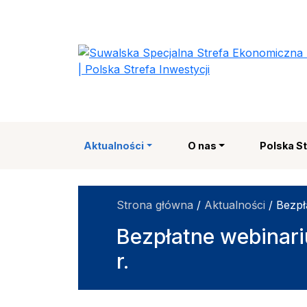
Suwalska Specjalna
Aktualności
O nas
Polska St
Strona główna
/
Aktualności
/
Bezpł
Bezpłatne webinari
r.