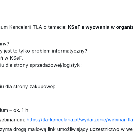
um Kancelarii TLA o temacie:
KSeF a wyzwania w organiz
żany?
zy jest to tylko problem informatyczny?
eń w KSeF.
 dla strony sprzedażowej/logistyki:
u dla strony zakupowej:
um – ok. 1 h
 webinarium:
https://tla-kancelaria.pl/wydarzenie/webinar-t
trzyma drogą mailową link umożliwiający uczestnictwo w we