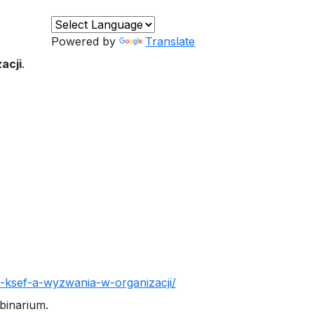
Powered by
Translate
acji
.
la-ksef-a-wyzwania-w-organizacji/
binarium.