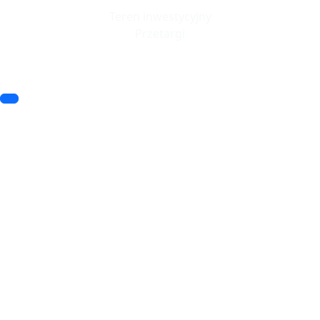
Teren inwestycyjny
Przetargi
© 2023 SSSE. All rights reserved
© 2023