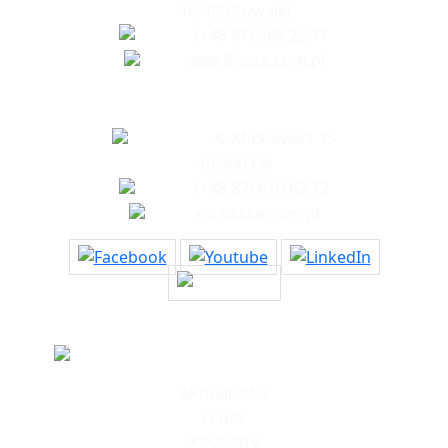
16-400 Suwałki
(+48 87) 565 22 17
ssse@ssse.com.pl
Biuro w Ełku
A. Mickiewicz 15
19-300 Ełk
(+48 87) 610 62 72
elk@ssse.com.pl
Informacje
Aktualności
O nas
Podcasty