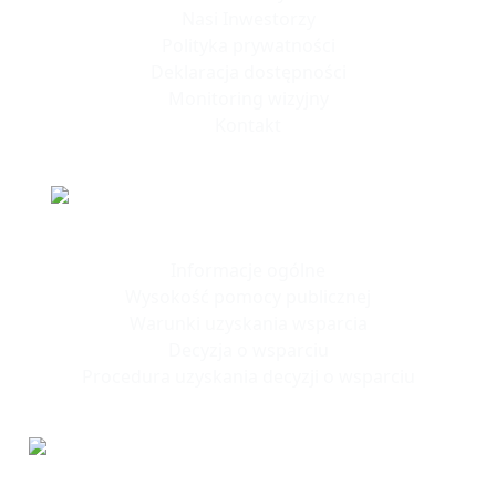
Nasi Inwestorzy
Polityka prywatności
Deklaracja dostępności
Monitoring wizyjny
Kontakt
Polska Strefa Inwestycji
Informacje ogólne
Wysokość pomocy publicznej
Warunki uzyskania wsparcia
Decyzja o wsparciu
Procedura uzyskania decyzji o wsparciu
Tereny
Inwestycyjne