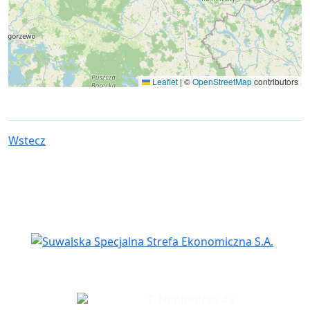
Leaflet
|
©
OpenStreetMap
contributors
Wstecz
Siedziba spółki
T. Noniewicza 49