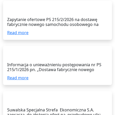
13.07.2026
Zapytanie ofertowe PS 215/2/2026 na dostawę
fabrycznie nowego samochodu osobowego na
potrzeby Suwalskiej Specjalnej Strefy Ekonomicznej
Read more
S.A.
10.07.2026
Informacja o unieważnieniu postępowania nr PS
215/1/2026 pn. „Dostawa fabrycznie nowego
samochodu osobowego na potrzeby Suwalskiej
Read more
Specjalnej Strefy Ekonomicznej S.A.”
08.07.2026
Suwalska Specjalna Strefa Ekonomiczna S.A.
zaprasza do złożenia ofert na przebudowę ulic: