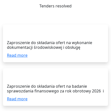
Tenders resolved
28.07.2026
Zaproszenie do składania ofert na wykonanie
dokumentacji środowiskowej i obsługę
postępowania administracyjnego dla projektu
Read more
“Podlaska Hybrydowa Dolina Wodorowa – PHDW-
2H2”
15.07.2026
Zaproszenie do składania ofert na badanie
sprawozdania finansowego za rok obrotowy 2026 i
rok obrotowy 2027 Spółki Suwalskiej Specjalnej
Read more
Strefy Ekonomicznej S.A. w Suwałkach