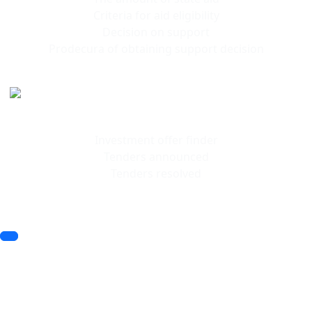
Criteria for aid eligibility
Decision on support
Prodecura of obtaining support decision
Investment
offers
Investment offer finder
Tenders announced
Tenders resolved
© 2023 SSSE. All rights reserved
© 2023