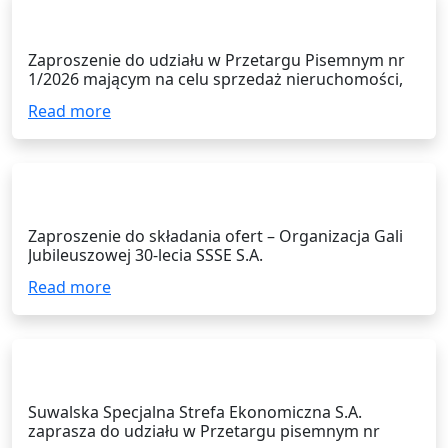
09.03.2026
Zaproszenie do udziału w Przetargu Pisemnym nr
1/2026 mającym na celu sprzedaż nieruchomości,
stanowiącej własność Suwalskiej Specjalnej Strefy
Read more
Ekonomicznej S.A., położonej w Suwałkach,
oznaczonej nr geod.: 32803/9 i 32803/11 o łącznej
pow. 1,1919 ha.
29.01.2026
Zaproszenie do składania ofert – Organizacja Gali
Jubileuszowej 30-lecia SSSE S.A.
Read more
04.12.2025
Suwalska Specjalna Strefa Ekonomiczna S.A.
zaprasza do udziału w Przetargu pisemnym nr