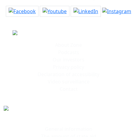
Information
About Zone
Podcasts
Our investors
Privacy policy
Declaration of accessibility
Video surveillance
Contact
Polish
Investment Zone
General information
The amount of state aid