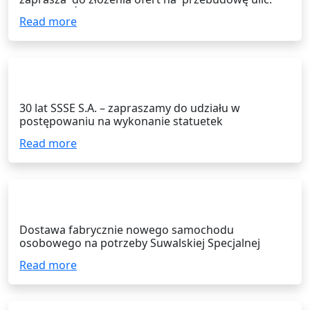
Okrężnej, Żelaznej i Krzemowej na obszarze SSSE
Read more
Podstrefa Ełk, tj. wykonania dodatkowych miejsc
postojowych (42 nowe miejsca postojowe).
16.06.2026
30 lat SSSE S.A. – zapraszamy do udziału w
postępowaniu na wykonanie statuetek
jubileuszowych
Read more
21.05.2026
Dostawa fabrycznie nowego samochodu
osobowego na potrzeby Suwalskiej Specjalnej
Strefy Ekonomicznej S.A.
Read more