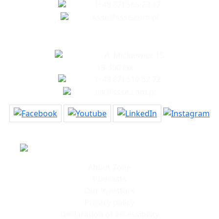
(+48 87) 565 22 17
ssse@ssse.com.pl
Office in Elk
A. Mickiewicz 15
19-300 Ełk
(+48 87) 610 62 72
elk@ssse.com.pl
Information
About Zone
Podcasts
Our investors
Privacy policy
Declaration of accessibility