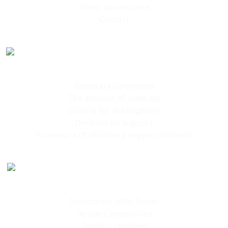
Video surveillance
Contact
Polish
Investment Zone
General information
The amount of state aid
Criteria for aid eligibility
Decision on support
Prodecura of obtaining support decision
Investment
offers
Investment offer finder
Tenders announced
Tenders resolved