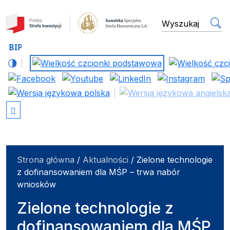
Suwalska Specjalna Stref
wyszukiwarka
Strona główna
/
Aktualności
/
Zielone technologie
z dofinansowaniem dla MŚP – trwa nabór
wniosków
Zielone technologie z
dofinansowaniem dla MŚP