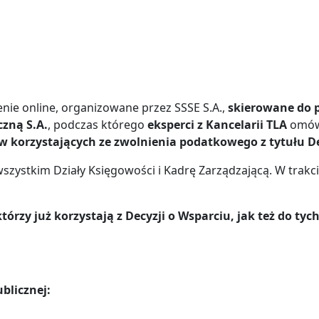
nie online, organizowane przez SSSE S.A.,
skierowane do 
czną S.A.
, podczas którego
eksperci z Kancelarii TLA
omówi
 korzystających ze zwolnienia podatkowego z tytułu De
szystkim Działy Księgowości i Kadrę Zarządzającą. W trak
órzy już korzystają z Decyzji o Wsparciu, jak też do tyc
blicznej: