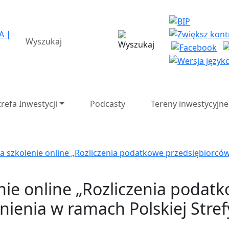
a Strefa Ekonomiczna SA 
wyszukiwarka
trefa Inwestycji
Podcasty
Tereny inwestycyjne
a szkolenie online „Rozliczenia podatkowe przedsiębiorcó
nie online „Rozliczenia podat
nienia w ramach Polskiej Stref