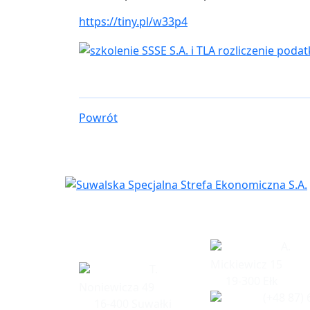
https://tiny.pl/w33p4
Powrót
Siedziba
Biuro w Eł
spółki
A.
Mickiewicz 15
T.
19-300 Ełk
Noniewicza 49
(+48 87) 
16-400 Suwałki