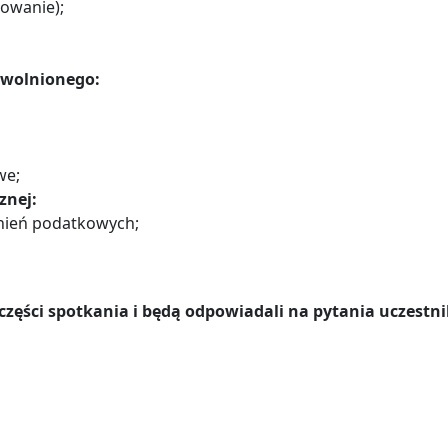
towanie);
zwolnionego:
we;
znej:
lnień podatkowych;
j części spotkania i będą odpowiadali na pytania uczest