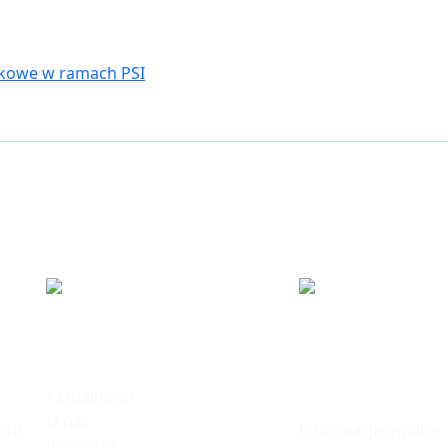
ku
Informacje
Polska Stre
Inwestycji
Aktualności
O nas
Informacje ogólne
610
Podcasty