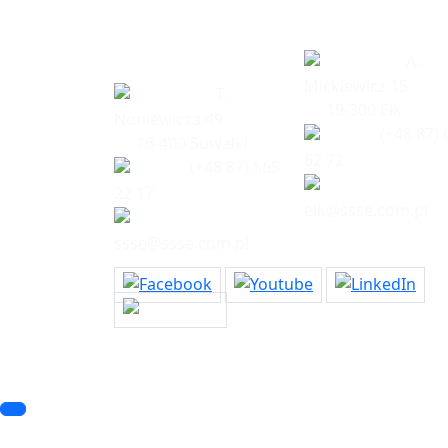
Siedziba
Biuro w Eł
spółki
A.
Mickiewicz 15
T.
19-300 Ełk
Noniewicza 49
(+48 87) 
16-400 Suwałki
62 72
(+48 87) 565
22 17
elk@ssse.com.pl
ssse@ssse.com.pl
© 2023 SSSE. All rights reserved