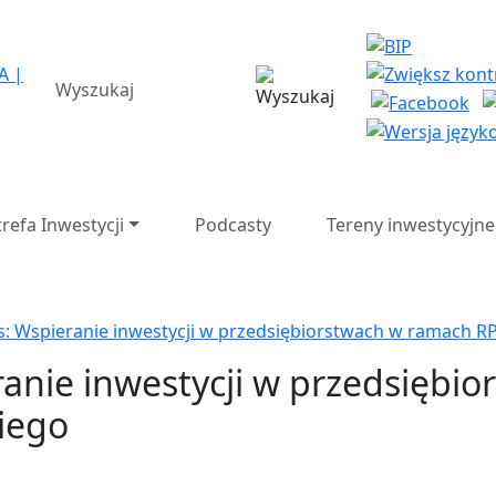
a Strefa Ekonomiczna SA 
wyszukiwarka
trefa Inwestycji
Podcasty
Tereny inwestycyjne
s: Wspieranie inwestycji w przedsiębiorstwach w ramach 
anie inwestycji w przedsiębi
iego