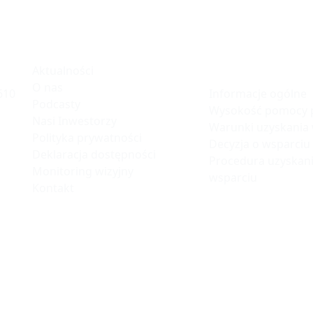
ku
Informacje
Polska Stre
Inwestycji
Aktualności
O nas
Informacje ogólne
610
Podcasty
Wysokość pomocy p
Nasi Inwestorzy
Warunki uzyskania
Polityka prywatności
Decyzja o wsparciu
Deklaracja dostępności
Procedura uzyskani
Monitoring wizyjny
wsparciu
Kontakt