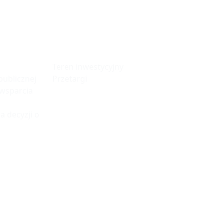
fa
Tereny
Inwestycyjne
Teren inwestycyjny
ublicznej
Przetargi
 wsparcia
a decyzji o
© 2023