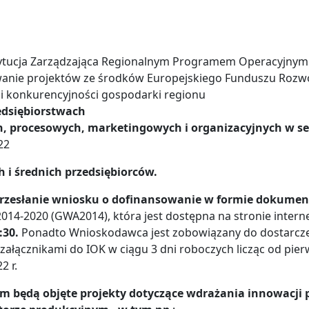
ytucja Zarządzająca Regionalnym Programem Operacyjnym 
wanie projektów ze środków Europejskiego Funduszu Rozw
 i konkurencyjności gospodarki regionu
zedsiębiorstwach
h, procesowych, marketingowych i organizacyjnych w s
22
 i średnich przedsiębiorców.
rzesłanie wniosku o dofinansowanie w formie dokumen
014-2020 (GWA2014), która jest dostępna na stronie intern
:30.
Ponadto Wnioskodawca jest zobowiązany do dostarcze
załącznikami do IOK w ciągu 3 dni roboczych licząc od pi
2 r.
m będą objęte projekty dotyczące wdrażania innowacji