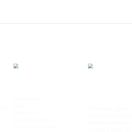
ku
Informacje
Polska Stre
Inwestycji
Aktualności
O nas
Informacje ogólne
610
Podcasty
Wysokość pomocy p
Nasi Inwestorzy
Warunki uzyskania
Polityka prywatności
Decyzja o wsparciu