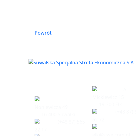
Powrót
Siedziba
Biuro w Eł
spółki
A.
Mickiewicz 15
T.
19-300 Ełk
Noniewicza 49
(+48 87) 
16-400 Suwałki
62 72
(+48 87) 565
22 17
elk@ssse.com.pl