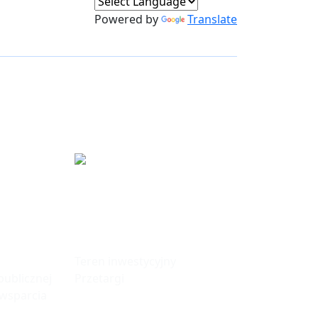
Powered by
Translate
fa
Tereny
Inwestycyjne
Teren inwestycyjny
ublicznej
Przetargi
 wsparcia