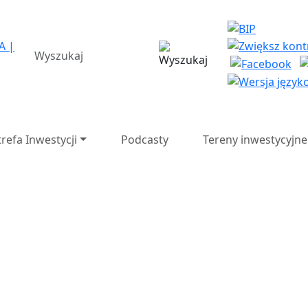
a Strefa Ekonomiczna SA 
wyszukiwarka
trefa Inwestycji
Podcasty
Tereny inwestycyjne