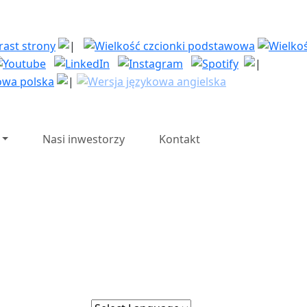
| Polska Strefa Inwesty
Nasi inwestorzy
Kontakt