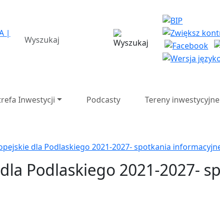
a Strefa Ekonomiczna SA 
wyszukiwarka
trefa Inwestycji
Podcasty
Tereny inwestycyjne
pejskie dla Podlaskiego 2021-2027- spotkania informacyjn
dla Podlaskiego 2021-2027- s