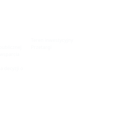
fa
Tereny
Inwestycyjne
Teren inwestycyjny
ublicznej
Przetargi
 wsparcia
a decyzji o
© 2023