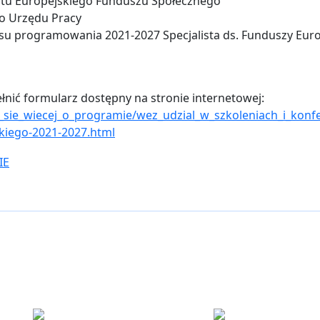
ntu Europejskiego Funduszu Społecznego
o Urzędu Pracy
resu programowania 2021-2027 Specjalista ds. Funduszy Eur
łnić formularz dostępny na stronie internetowej:
_sie_wiecej_o_programie/wez_udzial_w_szkoleniach_i_konf
kiego-2021-2027.html