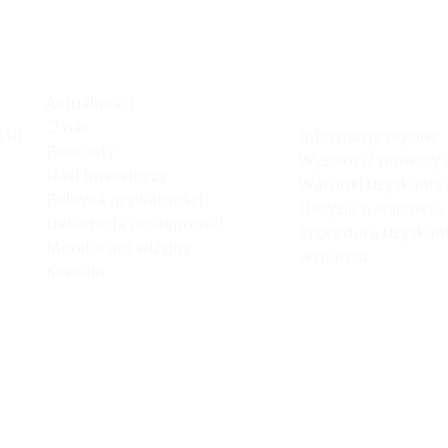
ku
Informacje
Polska Stre
Inwestycji
Aktualności
O nas
Informacje ogólne
610
Podcasty
Wysokość pomocy p
Nasi Inwestorzy
Warunki uzyskania
Polityka prywatności
Decyzja o wsparciu
Deklaracja dostępności
Procedura uzyskani
Monitoring wizyjny
wsparciu
Kontakt