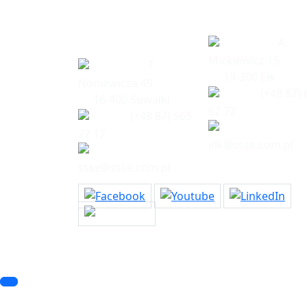
Siedziba
Biuro w Eł
spółki
A.
Mickiewicz 15
T.
19-300 Ełk
Noniewicza 49
(+48 87) 
16-400 Suwałki
62 72
(+48 87) 565
22 17
elk@ssse.com.pl
ssse@ssse.com.pl
© 2023 SSSE. All rights reserved