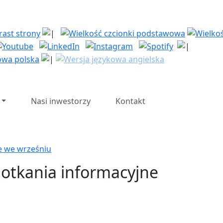
| Polska Strefa Inwesty
Nasi inwestorzy
Kontakt
e we wrześniu
potkania informacyjne