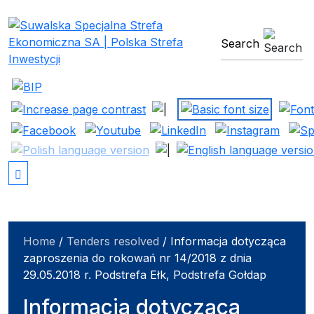
Suwalska Specjalna Stref
search engine
Home
/
Tenders resolved
/
Informacja dotycząca
zaproszenia do rokowań nr 14/2018 z dnia
29.05.2018 r. Podstrefa Ełk, Podstrefa Gołdap
Informacja dotycząca