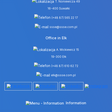
T. Noniewicza 49
16-400 Suwałki
(+48 87) 565 22 17
ssse@ssse.com.pl
Office in Elk
A. Mickiewicz 15
19-300 Ełk
(+48 87) 610 62 72
elk@ssse.com.pl
Information