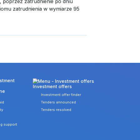
, poprzez zatrudnienie po dniu
ziomu zatrudnienia w wymiarze 95
Investment offers
one
Investment offer finder
aid
Tenders announced
ity
Tenders resolved
ng support