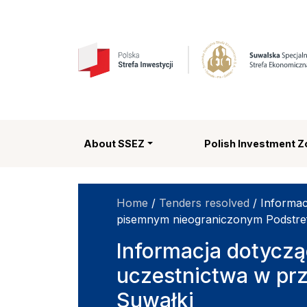
Suwalska Specjalna
About SSEZ
Polish Investment 
Home
/
Tenders resolved
/
Informac
pisemnym nieograniczonym Podstre
Informacja dotycząc
uczestnictwa w pr
Suwałki