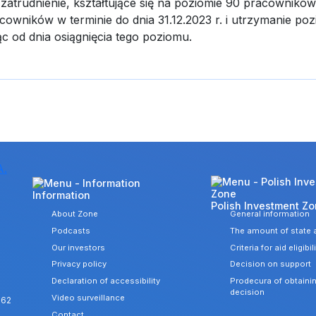
atrudnienie, kształtujące się na poziomie 90 pracowników
owników w terminie do dnia 31.12.2023 r. i utrzymanie po
ąc od dnia osiągnięcia tego poziomu.
Information
Polish Investment Z
About Zone
General information
Podcasts
The amount of state 
Our investors
Criteria for aid eligibil
Privacy policy
Decision on support
Declaration of accessibility
Prodecura of obtaini
decision
Video surveillance
 62
Contact