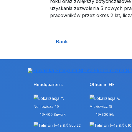
roku oraz zwiększy dotychczasowe z
uzyskania zezwolenia 5 nowych prac
pracowników przez okres 2 lat, licz
Back
Headquarters
Office in Elk
T.
A.
Noniewicza 49
Mickiewicz 15
16-400 Suwałki
19-300 Ełk
(+48 87) 565 22
(+48 87) 610