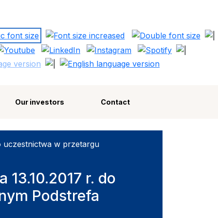
Polska Strefa Inwestycji
Our investors
Contact
do uczestnictwa w przetargu
 13.10.2017 r. do
nym Podstrefa