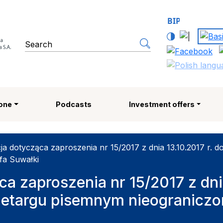
 Strefa Ekonomiczna SA | 
search engine
Zone
Podcasts
Investment offers
ja dotycząca zaproszenia nr 15/2017 z dnia 13.10.2017 r. 
fa Suwałki
a zaproszenia nr 15/2017 z dnia
zetargu pisemnym nieograniczo