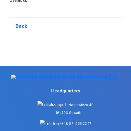
Back
Headquarters
T. Noniewicza 49
16-400 Suwałki
(+48 87) 565 22 17