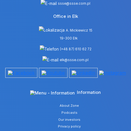
ssse@ssse.com.pl
Office in Elk
A. Mickiewicz 15
19-300 Ełk
(+48 87) 610 62 72
elk@ssse.com.pl
Information
About Zone
Podcasts
Our investors
Privacy policy