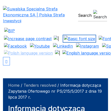
Suwalska Specjalna Stref
search engine
Home
/
Tenders resolved
/
Informacja dotycząca
Zapytania Ofertowego nr PS/215/5/2017 z dnia 19
lipca 2017 r.
Informacja dotycząca