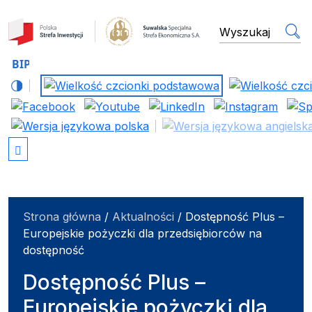
Suwalska Specjalna Stref
wyszukiwarka
Strona główna
/
Aktualności
/
Dostępność Plus –
Europejskie pożyczki dla przedsiębiorców na
dostępność
Dostępność Plus –
Europejskie pożyczki dla