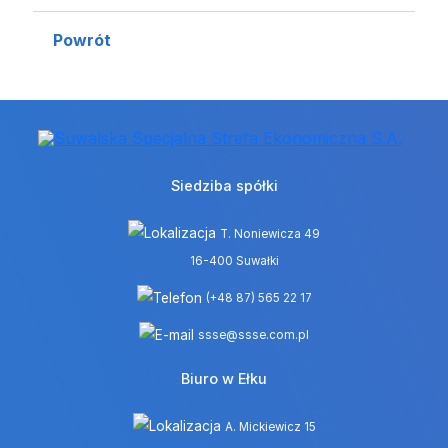
Powrót
Siedziba spółki
T. Noniewicza 49
16-400 Suwałki
(+48 87) 565 22 17
ssse@ssse.com.pl
Biuro w Ełku
A. Mickiewicz 15