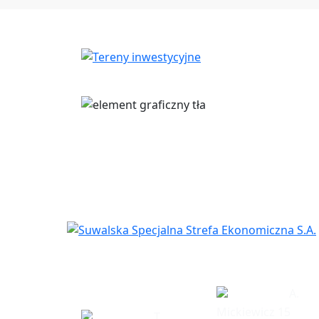
Siedziba
Biuro w Eł
spółki
A.
Mickiewicz 15
T.