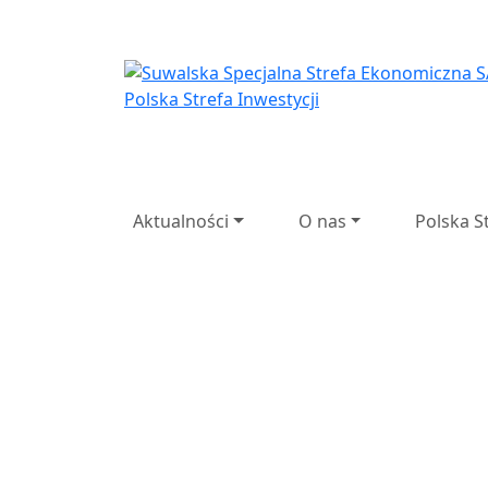
Suwalska Specjaln
Suwalska
Spec
Przedsi
Aktualności
O nas
Polska S
Poprzedni
Następny
27 lat d
lat doświadczenia