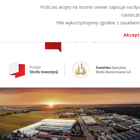
Przejdź
Przejdź
Podczas wizyty na stronie serwer zapisuje na dys
A
A
A
do
do
ciasteczk
menu
treści
Pliki wykorzystujemy zgodnie z zasadami 
Akcept