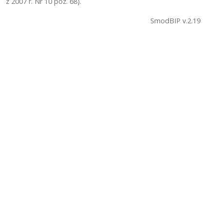
z 2007 r. Nr 10 poz. 68).
SmodBIP v.2.19