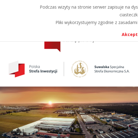
Przejdź
Przejdź
Podczas wizyty na stronie serwer zapisuje na dys
A
A
A
do
do
ciasteczk
menu
treści
Pliki wykorzystujemy zgodnie z zasadami 
Akcept