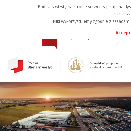
Przejdź
Przejdź
Podczas wizyty na stronie serwer zapisuje na dys
A
A
A
do
do
ciasteczk
menu
treści
Pliki wykorzystujemy zgodnie z zasadami 
Akcept