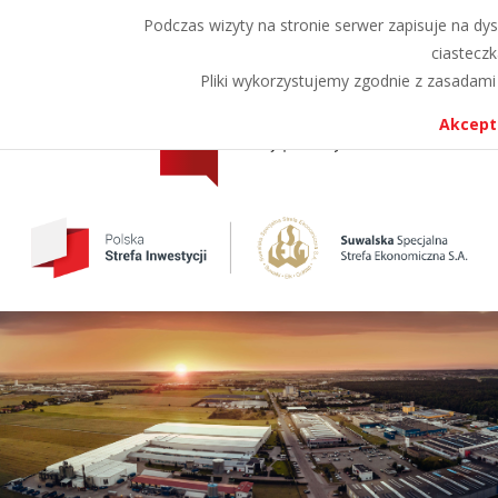
Przejdź
Przejdź
Podczas wizyty na stronie serwer zapisuje na dys
A
A
A
do
do
ciasteczk
menu
treści
Pliki wykorzystujemy zgodnie z zasadami 
Akcept