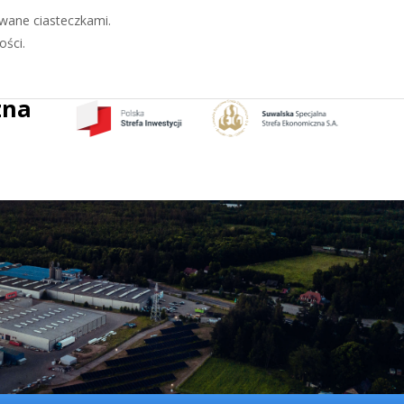
zwane ciasteczkami.
A
A
A
ości.
zna