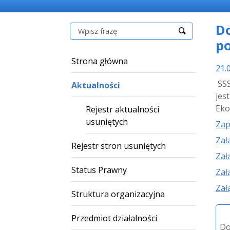
D
Szukaj:
po
Strona główna
21.
SSS
Aktualności
jes
Eko
Rejestr aktualności
usuniętych
Zap
Zał
Rejestr stron usuniętych
Zał
Status Prawny
Zał
Zał
Struktura organizacyjna
Przedmiot działalności
Do