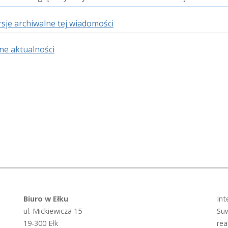
sje archiwalne tej wiadomości
nne aktualności
Biuro w Ełku
Int
ul. Mickiewicza 15
Suw
19-300 Ełk
rea